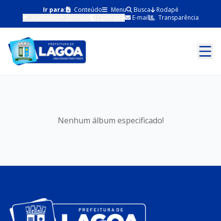
Ir para:
Conteúdo
Menu
Busca
Rodapé
Aumentar
Diminuir
Contraste
E-mail
Transparência
Nenhum álbum especificado!